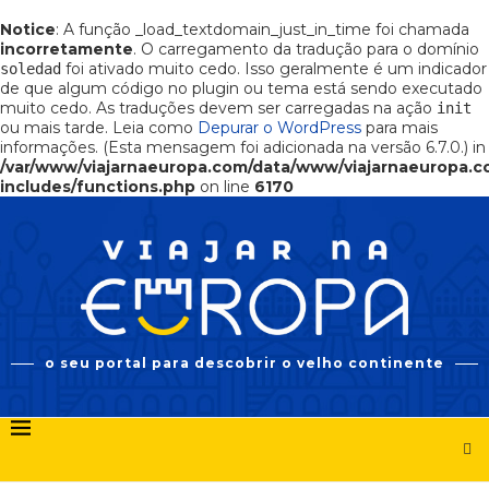
Notice
: A função _load_textdomain_just_in_time foi chamada
incorretamente
. O carregamento da tradução para o domínio
foi ativado muito cedo. Isso geralmente é um indicador
soledad
de que algum código no plugin ou tema está sendo executado
muito cedo. As traduções devem ser carregadas na ação
init
ou mais tarde. Leia como
Depurar o WordPress
para mais
informações. (Esta mensagem foi adicionada na versão 6.7.0.) in
/var/www/viajarnaeuropa.com/data/www/viajarnaeuropa.
includes/functions.php
on line
6170
o seu portal para descobrir o velho continente