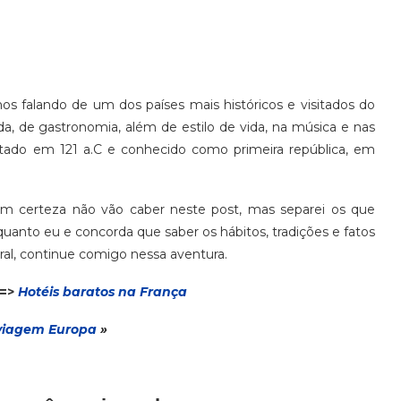
os falando de um dos países mais históricos e visitados do
a, de gastronomia, além de estilo de vida, na música e nas
datado em 121 a.C e conhecido como primeira república, em
 certeza não vão caber neste post, mas separei os que
quanto eu e concorda que saber os hábitos, tradições e fatos
ral, continue comigo nessa aventura.
 =>
Hotéis baratos na França
via
gem
Europa
»