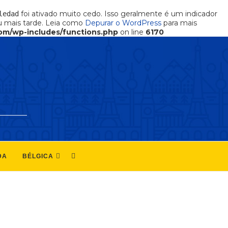
foi ativado muito cedo. Isso geralmente é um indicador
ledad
 mais tarde. Leia como
Depurar o WordPress
para mais
om/wp-includes/functions.php
on line
6170
DA
BÉLGICA