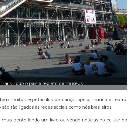
ris. Todo o país é repleto de museus.
istem muitos espetáculos de dança, ópera, música e teatro.
são tão ligados às redes sociais como nós brasileiros.
ais gente lendo um livro ou vendo notícias no celular do