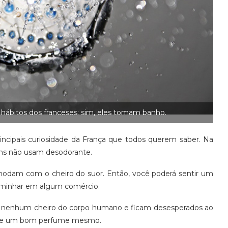
hábitos dos franceses: sim, eles tomam banho.
incipais curiosidade da França que todos querem saber. Na
uns não usam desodorante.
modam com o cheiro do suor. Então, você poderá sentir um
caminhar em algum comércio.
am nenhum cheiro do corpo humano e ficam desesperados ao
iro de um bom perfume mesmo.