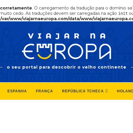
ncorretamente
. O carregamento da tradução para o domínio
so
muito cedo. As traduções devem ser carregadas na ação
ou
init
n
/var/www/viajarnaeuropa.com/data/www/viajarnaeuropa.c
o seu portal para descobrir o velho continente
ESPANHA
FRANÇA
REPÚBLICA TCHECA
HOLAN