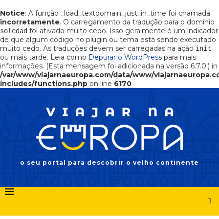
Notice
: A função _load_textdomain_just_in_time foi chamada
incorretamente
. O carregamento da tradução para o domínio
foi ativado muito cedo. Isso geralmente é um indicador
soledad
de que algum código no plugin ou tema está sendo executado
muito cedo. As traduções devem ser carregadas na ação
init
ou mais tarde. Leia como
Depurar o WordPress
para mais
informações. (Esta mensagem foi adicionada na versão 6.7.0.) in
/var/www/viajarnaeuropa.com/data/www/viajarnaeuropa.
includes/functions.php
on line
6170
o seu portal para descobrir o velho continente