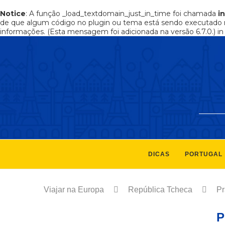
Notice
: A função _load_textdomain_just_in_time foi chamada
i
de que algum código no plugin ou tema está sendo executado 
informações. (Esta mensagem foi adicionada na versão 6.7.0.) i
DICAS
PORTUGAL
Viajar na Europa
República Tcheca
P