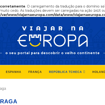
ncorretamente
. O carregamento da tradução para o domínio
so
muito cedo. As traduções devem ser carregadas na ação
ou
init
n
/var/www/viajarnaeuropa.com/data/www/viajarnaeuropa.c
o seu portal para descobrir o velho continente
ESPANHA
FRANÇA
REPÚBLICA TCHECA
HOLAN
raga
PRAGA