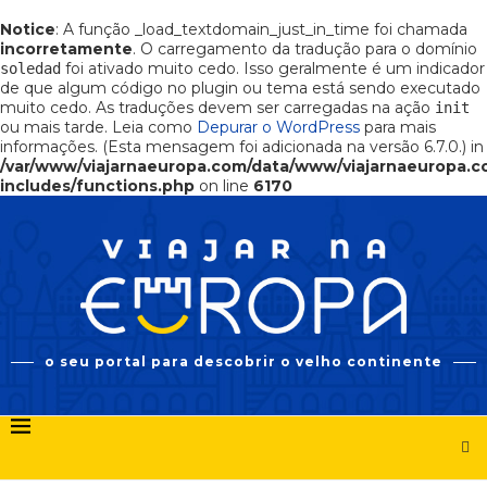
Notice
: A função _load_textdomain_just_in_time foi chamada
incorretamente
. O carregamento da tradução para o domínio
foi ativado muito cedo. Isso geralmente é um indicador
soledad
de que algum código no plugin ou tema está sendo executado
muito cedo. As traduções devem ser carregadas na ação
init
ou mais tarde. Leia como
Depurar o WordPress
para mais
informações. (Esta mensagem foi adicionada na versão 6.7.0.) in
/var/www/viajarnaeuropa.com/data/www/viajarnaeuropa.
includes/functions.php
on line
6170
o seu portal para descobrir o velho continente