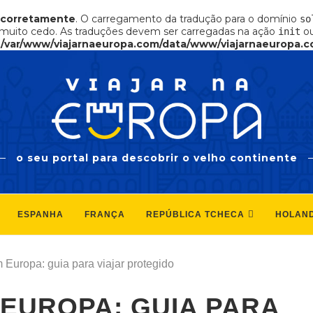
ncorretamente
. O carregamento da tradução para o domínio
so
muito cedo. As traduções devem ser carregadas na ação
ou
init
n
/var/www/viajarnaeuropa.com/data/www/viajarnaeuropa.c
o seu portal para descobrir o velho continente
ESPANHA
FRANÇA
REPÚBLICA TCHECA
HOLAN
Europa: guia para viajar protegido
EUROPA: GUIA PARA