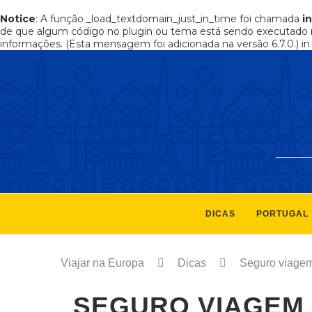
Notice
: A função _load_textdomain_just_in_time foi chamada
i
de que algum código no plugin ou tema está sendo executado 
informações. (Esta mensagem foi adicionada na versão 6.7.0.) i
DICAS
PORTUGAL
Viajar na Europa
Dicas
Seguro viagem 
SEGURO VIAGEM 