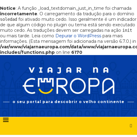
Notice
: A função _load_textdomain_just_in_time foi chamada
incorretamente
. O carregamento da tradução para o domínio
foi ativado muito cedo. Isso geralmente é um indicador
soledad
de que algum código no plugin ou tema está sendo executado
muito cedo. As traduções devem ser carregadas na ação
init
ou mais tarde. Leia como
Depurar o WordPress
para mais
informações. (Esta mensagem foi adicionada na versão 6.7.0.) in
/var/www/viajarnaeuropa.com/data/www/viajarnaeuropa.
includes/functions.php
on line
6170
o seu portal para descobrir o velho continente