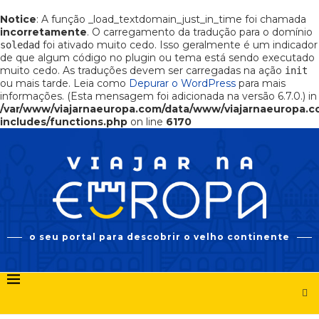
Notice
: A função _load_textdomain_just_in_time foi chamada
incorretamente
. O carregamento da tradução para o domínio
foi ativado muito cedo. Isso geralmente é um indicador
soledad
de que algum código no plugin ou tema está sendo executado
muito cedo. As traduções devem ser carregadas na ação
init
ou mais tarde. Leia como
Depurar o WordPress
para mais
informações. (Esta mensagem foi adicionada na versão 6.7.0.) in
/var/www/viajarnaeuropa.com/data/www/viajarnaeuropa.
includes/functions.php
on line
6170
o seu portal para descobrir o velho continente