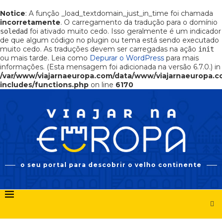
Notice
: A função _load_textdomain_just_in_time foi chamada
incorretamente
. O carregamento da tradução para o domínio
foi ativado muito cedo. Isso geralmente é um indicador
soledad
de que algum código no plugin ou tema está sendo executado
muito cedo. As traduções devem ser carregadas na ação
init
ou mais tarde. Leia como
Depurar o WordPress
para mais
informações. (Esta mensagem foi adicionada na versão 6.7.0.) in
/var/www/viajarnaeuropa.com/data/www/viajarnaeuropa.
includes/functions.php
on line
6170
o seu portal para descobrir o velho continente