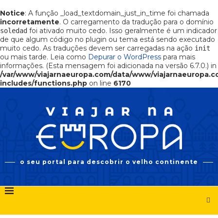
Notice
: A função _load_textdomain_just_in_time foi chamada
incorretamente
. O carregamento da tradução para o domínio
foi ativado muito cedo. Isso geralmente é um indicador
soledad
de que algum código no plugin ou tema está sendo executado
muito cedo. As traduções devem ser carregadas na ação
init
ou mais tarde. Leia como
Depurar o WordPress
para mais
informações. (Esta mensagem foi adicionada na versão 6.7.0.) in
/var/www/viajarnaeuropa.com/data/www/viajarnaeuropa.
includes/functions.php
on line
6170
o seu portal para descobrir o velho continente