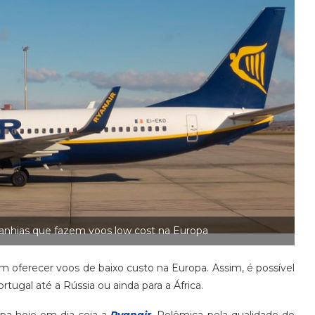
nhias que fazem voos low cost na Europa
oferecer voos de baixo custo na Europa. Assim, é possível
tugal até a Rússia ou ainda para a África.
pa hoje em dia seja a
Ryanair
. Polêmica pela qualidade do