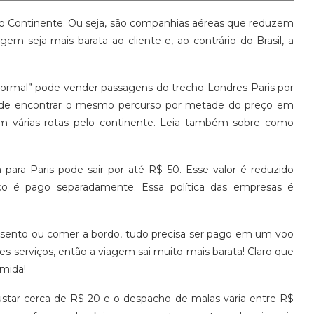
ho Continente. Ou seja, são companhias aéreas que reduzem
 seja mais barata ao cliente e, ao contrário do Brasil, a
normal” pode vender passagens do trecho Londres-Paris por
ode encontrar o mesmo percurso por metade do preço em
om várias rotas pelo continente. Leia também sobre como
ra Paris pode sair por até R$ 50. Esse valor é reduzido
ço é pago separadamente. Essa política das empresas é
ssento ou comer a bordo, tudo precisa ser pago em um voo
s serviços, então a viagem sai muito mais barata! Claro que
omida!
star cerca de R$ 20 e o despacho de malas varia entre R$