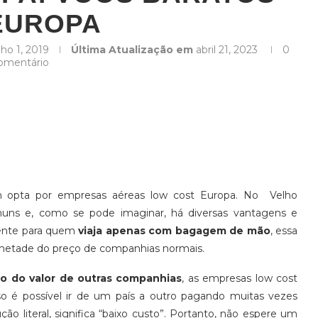
EUROPA
lho 1, 2019
Última Atualização em
abril 21, 2023
0
omentário
em opta por empresas aéreas low cost Europa. No Velho
muns e, como se pode imaginar, há diversas vantagens e
mente para quem
viaja apenas com bagagem de mão
, essa
 metade do preço de companhias normais.
xo do valor de outras companhias
, as empresas low cost
o é possível ir de um país a outro pagando muitas vezes
ão literal, significa “baixo custo”. Portanto, não espere um