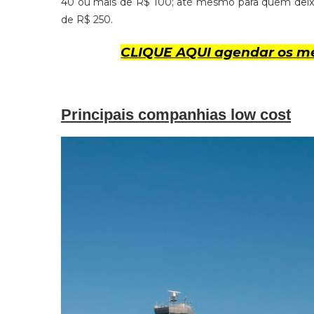
40 ou mais de R$ 100; até mesmo para quem deixa 
de R$ 250.
CLIQUE AQUI agendar os me
Principais companhias low cost