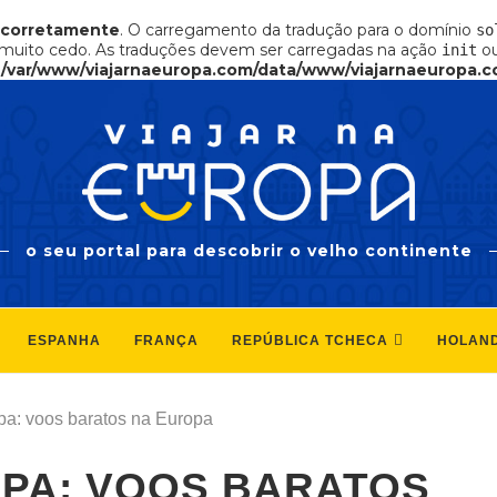
ncorretamente
. O carregamento da tradução para o domínio
so
muito cedo. As traduções devem ser carregadas na ação
ou
init
n
/var/www/viajarnaeuropa.com/data/www/viajarnaeuropa.c
o seu portal para descobrir o velho continente
ESPANHA
FRANÇA
REPÚBLICA TCHECA
HOLAN
pa: voos baratos na Europa
PA: VOOS BARATOS