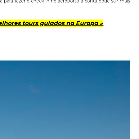
para fazer o check-in no aeroporto a conta pode sair mais
lhores tours guiados na Europa »