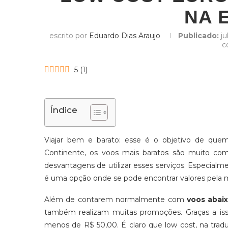
NA 
escrito por
Eduardo Dias Araujo
Publicado:
ju
c
5
(
1
)
Índice
Viajar bem e barato: esse é o objetivo de qu
Continente, os voos mais baratos são muito co
desvantagens de utilizar esses serviços. Especial
é uma opção onde se pode encontrar valores pela
Além de contarem normalmente com
voos abai
também realizam muitas promoções. Graças a iss
menos de R$ 50,00. É claro que low cost, na traduç