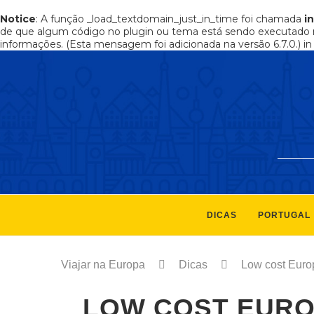
Notice
: A função _load_textdomain_just_in_time foi chamada
i
de que algum código no plugin ou tema está sendo executado 
informações. (Esta mensagem foi adicionada na versão 6.7.0.) i
DICAS
PORTUGAL
Viajar na Europa
Dicas
Low cost Euro
LOW COST EURO