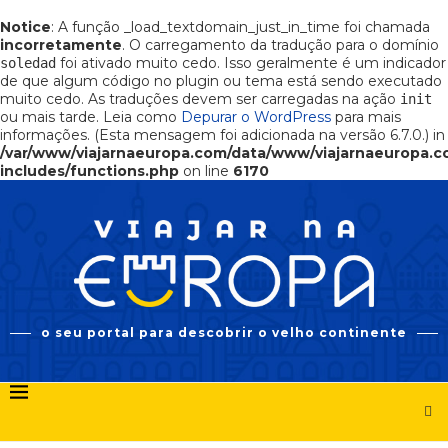
Notice
: A função _load_textdomain_just_in_time foi chamada
incorretamente
. O carregamento da tradução para o domínio
foi ativado muito cedo. Isso geralmente é um indicador
soledad
de que algum código no plugin ou tema está sendo executado
muito cedo. As traduções devem ser carregadas na ação
init
ou mais tarde. Leia como
Depurar o WordPress
para mais
informações. (Esta mensagem foi adicionada na versão 6.7.0.) in
/var/www/viajarnaeuropa.com/data/www/viajarnaeuropa.
includes/functions.php
on line
6170
o seu portal para descobrir o velho continente