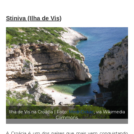
Stiniva (Ilha de Vis)
Ilha de Vis na Croácia | Foto:
ModriDirkac
, via Wikimedia
Commons.
A Croácia é um dos países que mais vem conquistando