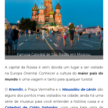
Famosa Catedral de São Basílio em Moscou.
A capital da Rússia é sem dúvida um lugar a ser visitado
na Europa Oriental. Conhecer a cultura do
maior país do
mundo
é uma viagem e tanto para qualquer turista!
O
Kremlin
, a Praça Vermelha e o
Mausoléu de Lênin
são
alguns dos pontos mais visitados na cidade; ainda há uma
série de museus para você entender a história russa e a
Catedral de Cristo Salvador
, com uma bela vista da