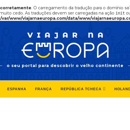
ncorretamente
. O carregamento da tradução para o domínio
so
muito cedo. As traduções devem ser carregadas na ação
ou
init
n
/var/www/viajarnaeuropa.com/data/www/viajarnaeuropa.c
o seu portal para descobrir o velho continente
ESPANHA
FRANÇA
REPÚBLICA TCHECA
HOLAN