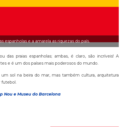
s espanholas e a amarela as riquezas do país.
 das praias espanholas; ambas, é claro, são incríveis! A
ntes e é um dos países mais poderosos do mundo.
um sol na beira do mar, mas também cultura, arquitetura
 futebol.
p Nou e Museu do Barcelona