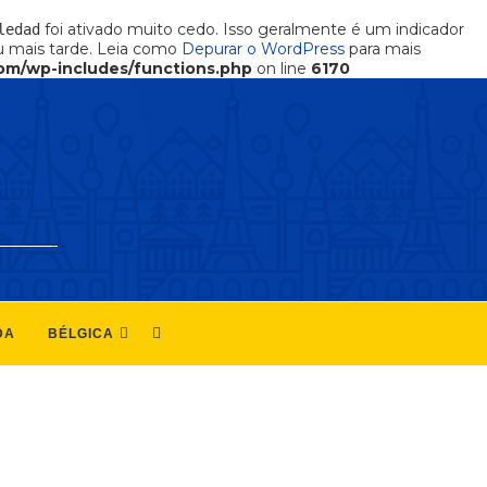
foi ativado muito cedo. Isso geralmente é um indicador
ledad
 mais tarde. Leia como
Depurar o WordPress
para mais
om/wp-includes/functions.php
on line
6170
DA
BÉLGICA