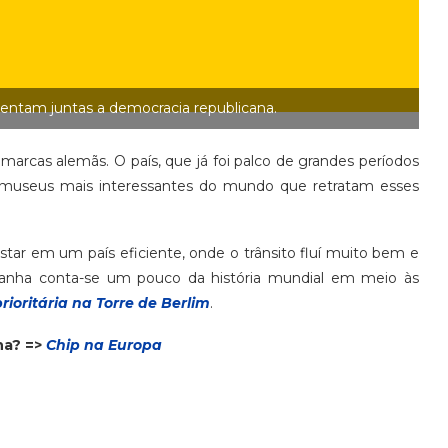
entam juntas a democracia republicana.
s marcas alemãs. O país, que já foi palco de grandes períodos
s museus mais interessantes do mundo que retratam esses
estar em um país eficiente, onde o trânsito fluí muito bem e
emanha conta-se um pouco da história mundial em meio às
rioritária na Torre de Berlim
.
na? =>
Chip na Europa