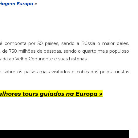
via
gem
Europa
»
 composta por 50 países, sendo a Rússia o maior deles.
a de 750 milhões de pessoas, sendo o quarto mais populoso
ida ao Velho Continente e suas histórias!
sobre os países mais visitados e cobiçados pelos turistas
lhores tours guiados na Europa »