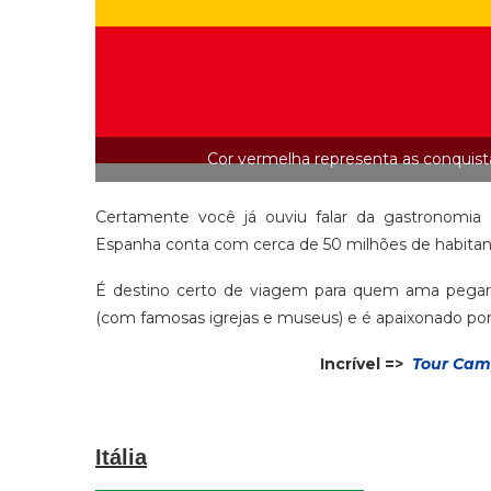
Cor vermelha representa as conquista
Certamente você já ouviu falar da gastronomia ou
Espanha conta com cerca de 50 milhões de habita
É destino certo de viagem para quem ama pegar 
(com famosas igrejas e museus) e é apaixonado por
Incrível =>
Tour Cam
Itália