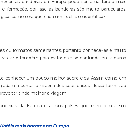
onhecer as bandeiras da Europa pode ser uma tarefa mais
 e formação, por isso as bandeiras são muito particulares.
lgica: como será que cada uma delas se identifica?
s ou formatos semelhantes, portanto conhecê-las é muito
á visitar e também para evitar que se confunda em alguma
nte conhecer um pouco melhor sobre eles! Assim como em
judam a contar a história dos seus países; dessa forma, ao
aproveitar ainda melhor a viagem!
bandeiras da Europa e alguns países que merecem a sua
Hotéis mais baratos na Europa