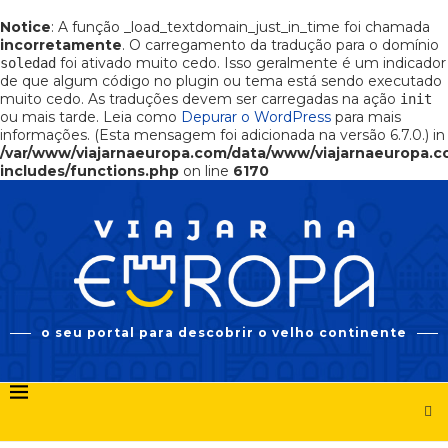
Notice
: A função _load_textdomain_just_in_time foi chamada
incorretamente
. O carregamento da tradução para o domínio
foi ativado muito cedo. Isso geralmente é um indicador
soledad
de que algum código no plugin ou tema está sendo executado
muito cedo. As traduções devem ser carregadas na ação
init
ou mais tarde. Leia como
Depurar o WordPress
para mais
informações. (Esta mensagem foi adicionada na versão 6.7.0.) in
/var/www/viajarnaeuropa.com/data/www/viajarnaeuropa.
includes/functions.php
on line
6170
o seu portal para descobrir o velho continente