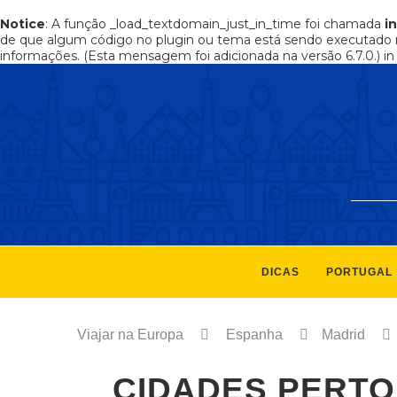
Notice
: A função _load_textdomain_just_in_time foi chamada
i
de que algum código no plugin ou tema está sendo executado 
informações. (Esta mensagem foi adicionada na versão 6.7.0.) i
DICAS
PORTUGAL
Viajar na Europa
Espanha
Madrid
CIDADES PERTO