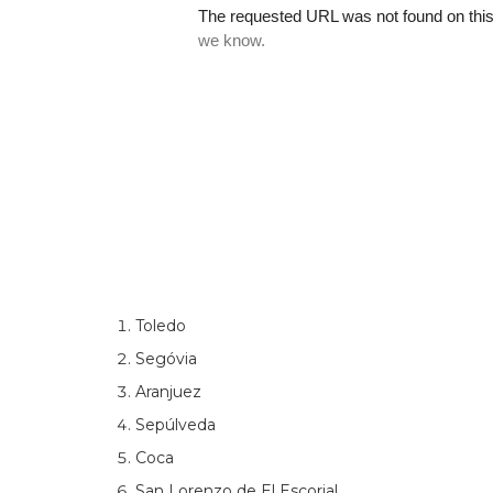
Toledo
Segóvia
Aranjuez
Sepúlveda
Coca
San Lorenzo de El Escorial