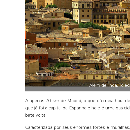
Além de linda, Tole
A apenas 70 km de Madrid, o que dá meia hora de t
que já foi a capital da Espanha e hoje é uma das c
bate volta.
Caracterizada por seus enormes fortes e muralhas