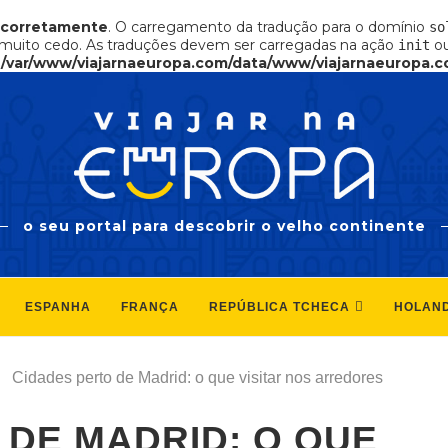
ncorretamente
. O carregamento da tradução para o domínio
so
muito cedo. As traduções devem ser carregadas na ação
ou
init
n
/var/www/viajarnaeuropa.com/data/www/viajarnaeuropa.c
o seu portal para descobrir o velho continente
ESPANHA
FRANÇA
REPÚBLICA TCHECA
HOLAN
Cidades perto de Madrid: o que visitar nos arredores
 DE MADRID: O QUE