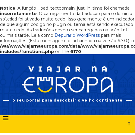
Notice
: A função _load_textdomain_just_in_time foi chamada
incorretamente
. O carregamento da tradução para o domínio
foi ativado muito cedo. Isso geralmente é um indicador
soledad
de que algum código no plugin ou tema está sendo executado
muito cedo. As traduções devem ser carregadas na ação
init
ou mais tarde. Leia como
Depurar o WordPress
para mais
informações. (Esta mensagem foi adicionada na versão 6.7.0.) in
/var/www/viajarnaeuropa.com/data/www/viajarnaeuropa.
includes/functions.php
on line
6170
o seu portal para descobrir o velho continente