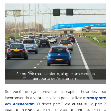
Se preferir mais conforto, alugue um carro no
aeroporto de Amsterdam.
Se você deseja aproveitar a capital holandesa se
locomovendo a vontade, vale a pena utilizar o
transporte
em Amsterdam
. O ticket para 1 dia
custa € 17
, para 2
dias
€ 22,50
, e para 3 dias
€ 28
(4 dias =