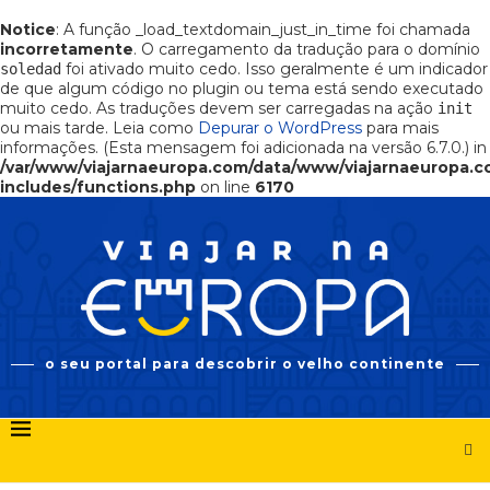
Notice
: A função _load_textdomain_just_in_time foi chamada
incorretamente
. O carregamento da tradução para o domínio
foi ativado muito cedo. Isso geralmente é um indicador
soledad
de que algum código no plugin ou tema está sendo executado
muito cedo. As traduções devem ser carregadas na ação
init
ou mais tarde. Leia como
Depurar o WordPress
para mais
informações. (Esta mensagem foi adicionada na versão 6.7.0.) in
/var/www/viajarnaeuropa.com/data/www/viajarnaeuropa.
includes/functions.php
on line
6170
o seu portal para descobrir o velho continente