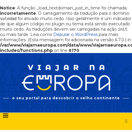
Notice
: A função _load_textdomain_just_in_time foi chamada
incorretamente
. O carregamento da tradução para o domínio
foi ativado muito cedo. Isso geralmente é um indicador
soledad
de que algum código no plugin ou tema está sendo executado
muito cedo. As traduções devem ser carregadas na ação
init
ou mais tarde. Leia como
Depurar o WordPress
para mais
informações. (Esta mensagem foi adicionada na versão 6.7.0.) in
/var/www/viajarnaeuropa.com/data/www/viajarnaeuropa.
includes/functions.php
on line
6170
o seu portal para descobrir o velho continente