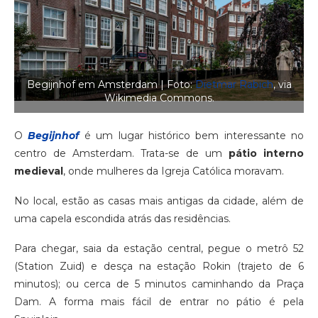
Begijnhof em Amsterdam | Foto:
Dietmar Rabich
, via
Wikimedia Commons.
O
Begijnhof
é um lugar histórico bem interessante no
centro de Amsterdam. Trata-se de um
pátio interno
medieval
, onde mulheres da Igreja Católica moravam.
No local, estão as casas mais antigas da cidade, além de
uma capela escondida atrás das residências.
Para chegar, saia da estação central, pegue o metrô 52
(Station Zuid) e desça na estação Rokin (trajeto de 6
minutos); ou cerca de 5 minutos caminhando da Praça
Dam. A forma mais fácil de entrar no pátio é pela