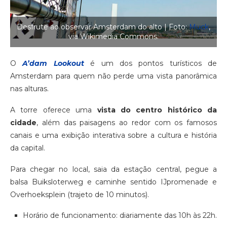
Desfrute ao observar Amsterdam do alto | Foto:
Muck
,
via Wikimedia Commons.
O
A’dam Lookout
é um dos pontos turísticos de
Amsterdam para quem não perde uma vista panorâmica
nas alturas.
A torre oferece uma
vista do centro histórico da
cidade
, além das paisagens ao redor com os famosos
canais e uma exibição interativa sobre a cultura e história
da capital.
Para chegar no local, saia da estação central, pegue a
balsa Buiksloterweg e caminhe sentido IJpromenade e
Overhoeksplein (trajeto de 10 minutos).
Horário de funcionamento: diariamente das 10h às 22h.