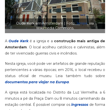
Oude Kerk em Amsterdam | Foto:
Jensre
, via
Wikimedia Commons.
A
Oude Kerk
é a igreja e a
construção mais antiga de
Amsterdam
. O local acolheu católicos e calvinistas, além
de ter vivenciado guerras civis e incêndios.
Nesta igreja, você pode ver artefatos de grande reputação
pertencentes a várias épocas; em 2016, o local recebeu o
status oficial de museu. Leia também tudo sobre
documentos para viajar na Europa
.
A igreja está localizada no Distrito da Luz Vermelha. a 6
minutos a pé da Praça Dam ou 8 minutos caminhando da
estação central. É possível comprar os
ingressos
de forma