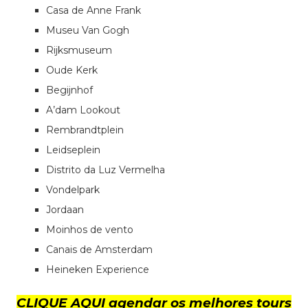
Casa de Anne Frank
Museu Van Gogh
Rijksmuseum
Oude Kerk
Begijnhof
A’dam Lookout
Rembrandtplein
Leidseplein
Distrito da Luz Vermelha
Vondelpark
Jordaan
Moinhos de vento
Canais de Amsterdam
Heineken Experience
CLIQUE AQUI agendar os melhores tours