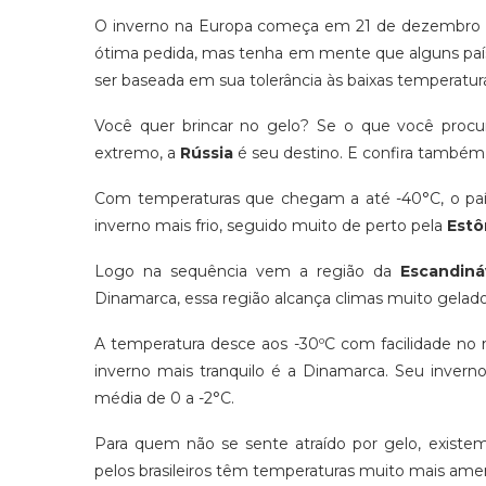
O inverno na Europa começa em 21 de dezembro e
ótima pedida, mas tenha em mente que alguns paíse
ser baseada em sua tolerância às baixas temperatur
Você quer brincar no gelo? Se o que você procu
extremo, a
Rússia
é seu destino. E confira também
Com temperaturas que chegam a até -40°C, o paí
inverno mais frio, seguido muito de perto pela
Estô
Logo na sequência vem a região da
Escandiná
Dinamarca, essa região alcança climas muito gelado
A temperatura desce aos -30ºC com facilidade no 
inverno mais tranquilo é a Dinamarca. Seu inver
média de 0 a -2°C.
Para quem não se sente atraído por gelo, existem
pelos brasileiros têm temperaturas muito mais ame