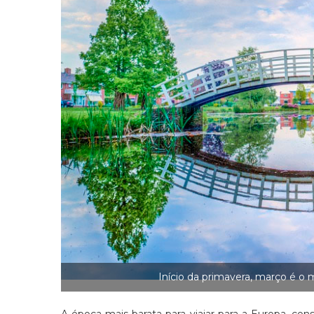
Início da primavera, março é o
A época mais barata para viajar para a Europa, co