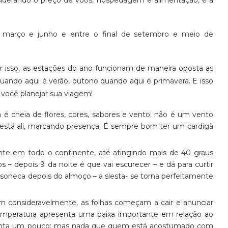
s de março e junho e entre o final de setembro e meio de
r isso, as estações do ano funcionam de maneira oposta as
o quando aqui é verão, outono quando aqui é primavera. E isso
você planejar sua viagem!
 é cheia de flores, cores, sabores e vento; não é um vento
 está ali, marcando presença. É sempre bom ter um cardigã
nte em todo o continente, até atingindo mais de 40 graus
 – depois 9 da noite é que vai escurecer – e dá para curtir
a soneca depois do almoço – a siesta- se torna perfeitamente
em consideravelmente, as folhas começam a cair e anunciar
emperatura apresenta uma baixa importante em relação ao
menta um pouco; mas nada que quem está acostumado com