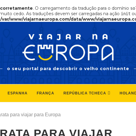
ncorretamente
. O carregamento da tradução para o domínio
so
muito cedo. As traduções devem ser carregadas na ação
ou
init
n
/var/www/viajarnaeuropa.com/data/www/viajarnaeuropa.c
o seu portal para descobrir o velho continente
ESPANHA
FRANÇA
REPÚBLICA TCHECA
HOLAN
ata para viajar para Europa
RATA PARA VIAJAR