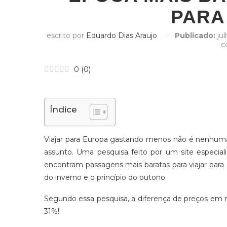
PARA
escrito por
Eduardo Dias Araujo
Publicado:
ju
c
0
(
0
)
Índice
Viajar para Europa gastando menos não é nenhuma
assunto. Uma pesquisa feito por um site especi
encontram passagens mais baratas para viajar para 
do inverno e o princípio do outono.
Segundo essa pesquisa, a diferença de preços em rel
31%!