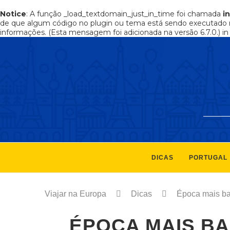
Notice
: A função _load_textdomain_just_in_time foi chamada
i
de que algum código no plugin ou tema está sendo executado 
informações. (Esta mensagem foi adicionada na versão 6.7.0.) i
DICAS
PORTUGAL
Viajar na Europa
Dicas
Época mais bar
ÉPOCA MAIS BA