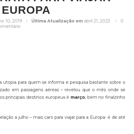
 EUROPA
lho 10, 2019
Última Atualização em
abril 21, 2023
0
omentário
 utopia para quem se informa e pesquisa bastante sobre o
alizado em passagens aéreas – revelou que o mês onde se
os principais destinos europeus é
março
, bem no finalzinho
ação a julho – mais caro para viajar para a Europa- é de até