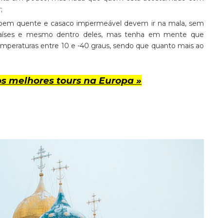
;
pa bem quente e casaco impermeável devem ir na mala, sem
 países e mesmo dentro deles, mas tenha em mente que
mperaturas entre 10 e -40 graus, sendo que quanto mais ao
s melhores tours na Europa »