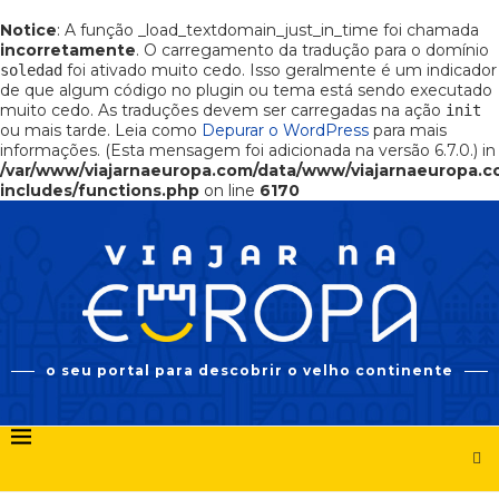
Notice
: A função _load_textdomain_just_in_time foi chamada
incorretamente
. O carregamento da tradução para o domínio
foi ativado muito cedo. Isso geralmente é um indicador
soledad
de que algum código no plugin ou tema está sendo executado
muito cedo. As traduções devem ser carregadas na ação
init
ou mais tarde. Leia como
Depurar o WordPress
para mais
informações. (Esta mensagem foi adicionada na versão 6.7.0.) in
/var/www/viajarnaeuropa.com/data/www/viajarnaeuropa.
includes/functions.php
on line
6170
o seu portal para descobrir o velho continente