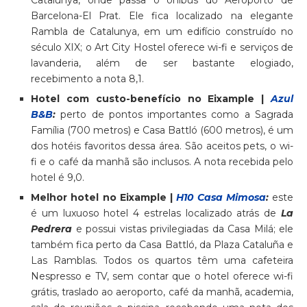
Barcelona-El Prat. Ele fica localizado na elegante
Rambla de Catalunya, em um edifício construído no
século XIX; o Art City Hostel oferece wi-fi e serviços de
lavanderia, além de ser bastante elogiado,
recebimento a nota 8,1.
Hotel com custo-benefício no Eixample |
Azul
B&B
:
perto de pontos importantes como a Sagrada
Família (700 metros) e Casa Battló (600 metros), é um
dos hotéis favoritos dessa área. São aceitos pets, o wi-
fi e o café da manhã são inclusos. A nota recebida pelo
hotel é 9,0.
Melhor hotel no Eixample |
H10 Casa Mimosa
:
este
é um luxuoso hotel 4 estrelas localizado atrás de
La
Pedrera
e possui vistas privilegiadas da Casa Milá; ele
também fica perto da Casa Battló, da Plaza Cataluña e
Las Ramblas. Todos os quartos têm uma cafeteira
Nespresso e TV, sem contar que o hotel oferece wi-fi
grátis, traslado ao aeroporto, café da manhã, academia,