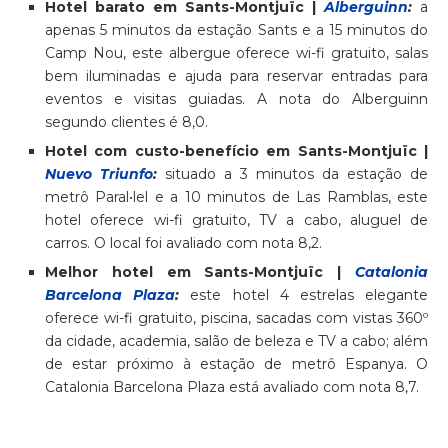
Hotel barato em Sants-Montjuïc |
Alberguinn
:
a
apenas 5 minutos da estação Sants e a 15 minutos do
Camp Nou, este albergue oferece wi-fi gratuito, salas
bem iluminadas e ajuda para reservar entradas para
eventos e visitas guiadas. A nota do Alberguinn
segundo clientes é 8,0.
Hotel com custo-benefício em Sants-Montjuïc |
Nuevo Triunfo
:
situado a 3 minutos da estação de
metrô Paral•lel e a 10 minutos de Las Ramblas, este
hotel oferece wi-fi gratuito, TV a cabo, aluguel de
carros. O local foi avaliado com nota 8,2.
Melhor hotel em Sants-Montjuïc |
Catalonia
Barcelona Plaza
:
este hotel 4 estrelas elegante
oferece wi-fi gratuito, piscina, sacadas com vistas 360º
da cidade, academia, salão de beleza e TV a cabo; além
de estar próximo à estação de metrô Espanya. O
Catalonia Barcelona Plaza está avaliado com nota 8,7.