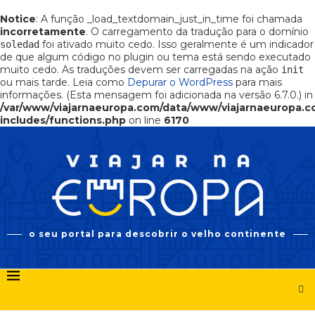
Notice
: A função _load_textdomain_just_in_time foi chamada
incorretamente
. O carregamento da tradução para o domínio
foi ativado muito cedo. Isso geralmente é um indicador
soledad
de que algum código no plugin ou tema está sendo executado
muito cedo. As traduções devem ser carregadas na ação
init
ou mais tarde. Leia como
Depurar o WordPress
para mais
informações. (Esta mensagem foi adicionada na versão 6.7.0.) in
/var/www/viajarnaeuropa.com/data/www/viajarnaeuropa.
includes/functions.php
on line
6170
o seu portal para descobrir o velho continente