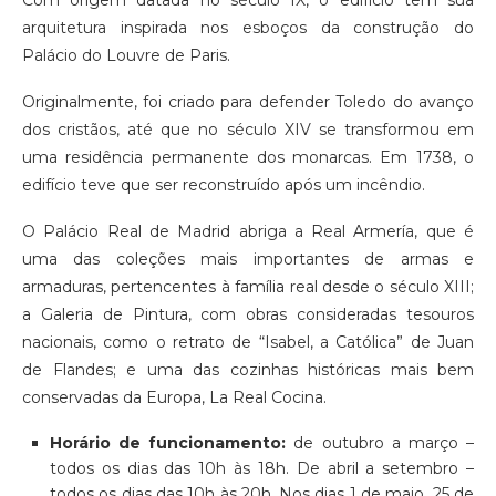
Com origem datada no século IX, o edifício tem sua
arquitetura inspirada nos esboços da construção do
Palácio do Louvre de Paris.
Originalmente, foi criado para defender Toledo do avanço
dos cristãos, até que no século XIV se transformou em
uma residência permanente dos monarcas. Em 1738, o
edifício teve que ser reconstruído após um incêndio.
O Palácio Real de Madrid abriga a Real Armería, que é
uma das coleções mais importantes de armas e
armaduras, pertencentes à família real desde o século XIII;
a Galeria de Pintura, com obras consideradas tesouros
nacionais, como o retrato de “Isabel, a Católica” de Juan
de Flandes; e uma das cozinhas históricas mais bem
conservadas da Europa, La Real Cocina.
Horário de funcionamento:
de outubro a março –
todos os dias das 10h às 18h. De abril a setembro –
todos os dias das 10h às 20h. Nos dias 1 de maio, 25 de