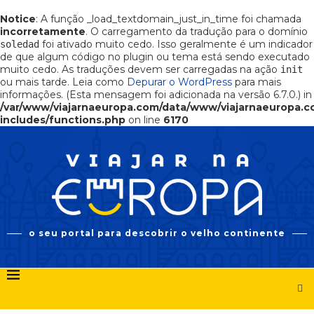
Notice
: A função _load_textdomain_just_in_time foi chamada
incorretamente
. O carregamento da tradução para o domínio
foi ativado muito cedo. Isso geralmente é um indicador
soledad
de que algum código no plugin ou tema está sendo executado
muito cedo. As traduções devem ser carregadas na ação
init
ou mais tarde. Leia como
Depurar o WordPress
para mais
informações. (Esta mensagem foi adicionada na versão 6.7.0.) in
/var/www/viajarnaeuropa.com/data/www/viajarnaeuropa.
includes/functions.php
on line
6170
o seu portal para descobrir o velho continente