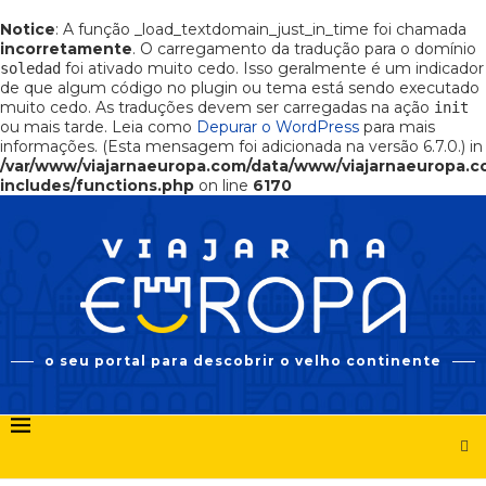
Notice
: A função _load_textdomain_just_in_time foi chamada
incorretamente
. O carregamento da tradução para o domínio
foi ativado muito cedo. Isso geralmente é um indicador
soledad
de que algum código no plugin ou tema está sendo executado
muito cedo. As traduções devem ser carregadas na ação
init
ou mais tarde. Leia como
Depurar o WordPress
para mais
informações. (Esta mensagem foi adicionada na versão 6.7.0.) in
/var/www/viajarnaeuropa.com/data/www/viajarnaeuropa.
includes/functions.php
on line
6170
o seu portal para descobrir o velho continente