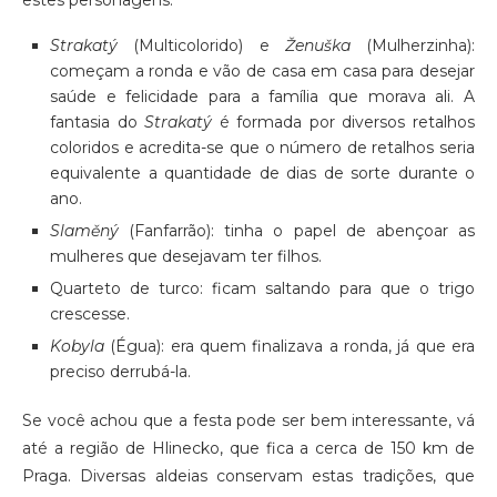
estes personagens:
Strakatý
(Multicolorido) e
Ženuška
(Mulherzinha):
começam a ronda e vão de casa em casa para desejar
saúde e felicidade para a família que morava ali. A
fantasia do
Strakatý
é formada por diversos retalhos
coloridos e acredita-se que o número de retalhos seria
equivalente a quantidade de dias de sorte durante o
ano.
Slaměný
(Fanfarrão): tinha o papel de abençoar as
mulheres que desejavam ter filhos.
Quarteto de turco: ficam saltando para que o trigo
crescesse.
Kobyla
(Égua): era quem finalizava a ronda, já que era
preciso derrubá-la.
Se você achou que a festa pode ser bem interessante, vá
até a região de Hlinecko, que fica a cerca de 150 km de
Praga. Diversas aldeias conservam estas tradições, que