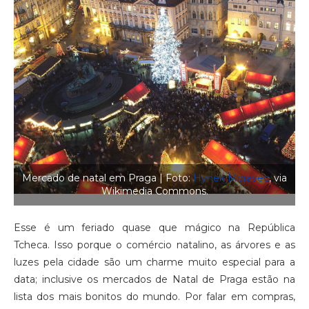
Mercado de natal em Praga | Foto:
Hynek Moravec
, via
Wikimedia Commons.
Esse é um feriado quase que mágico na República
Tcheca. Isso porque o comércio natalino, as árvores e as
luzes pela cidade são um charme muito especial para a
data; inclusive os mercados de Natal de Praga estão na
lista dos mais bonitos do mundo. Por falar em compras,