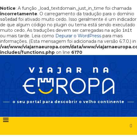
Notice
: A função _load_textdomain_just_in_time foi chamada
incorretamente
. O carregamento da tradução para o domínio
foi ativado muito cedo. Isso geralmente é um indicador
soledad
de que algum código no plugin ou tema está sendo executado
muito cedo. As traduções devem ser carregadas na ação
init
ou mais tarde. Leia como
Depurar o WordPress
para mais
informações. (Esta mensagem foi adicionada na versão 6.7.0.) in
/var/www/viajarnaeuropa.com/data/www/viajarnaeuropa.
includes/functions.php
on line
6170
o seu portal para descobrir o velho continente