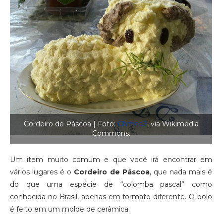
Cordeiro de Páscoa | Foto:
Chmee2
, via Wikimedia
Commons.
Um item muito comum e que você irá encontrar em
vários lugares é o
Cordeiro de Páscoa
, que nada mais é
do que uma espécie de “colomba pascal” como
conhecida no Brasil, apenas em formato diferente. O bolo
é feito em um molde de cerâmica.