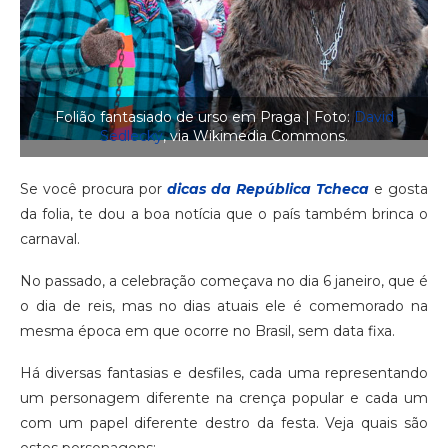
Folião fantasiado de urso em Praga | Foto:
David
Sedlecký
, via Wikimedia Commons.
Se você procura por
dicas da
República Tcheca
e gosta
da folia, te dou a boa notícia que o país também brinca o
carnaval.
No passado, a celebração começava no dia 6 janeiro, que é
o dia de reis, mas no dias atuais ele é comemorado na
mesma época em que ocorre no Brasil, sem data fixa.
Há diversas fantasias e desfiles, cada uma representando
um personagem diferente na crença popular e cada um
com um papel diferente destro da festa. Veja quais são