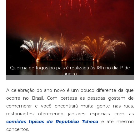
Queima de fogos no país é realizada às 18h no dia 1º de
janeiro.
A celebração do ano novo é um pouco diferente da que
ocorre no Brasil. Com certeza as pessoas gostam de
comemorar e você encontrará muita gente nas ruas,
restaurantes oferecendo jantares especiais com as
comidas típicas da República Tcheca
e até mesmo
concertos.