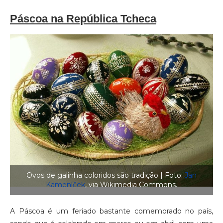
Páscoa na República Tcheca
Ovos de galinha coloridos são tradição | Foto:
Jan
Kameníček
, via Wikimedia Commons.
A Páscoa é um feriado bastante comemorado no país,