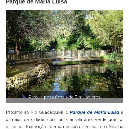
Parque de María Luisa
Parque possuí mais de 3 mil árvores.
Próximo ao Rio Guadalquivir, o
Parque de María Luisa
é
o maior da cidade, com uma ampla área verde que foi
palco da Exposição Iberoamericana sediada em Sevilha