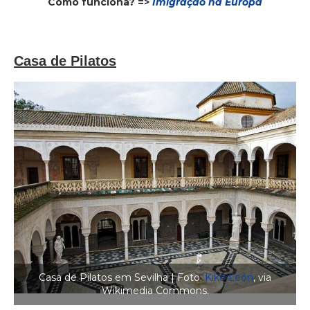
Como funciona? =>
Imigração na Europa
Casa de Pilatos
Casa de Pilatos em Sevilha | Foto:
Kiko León
, via
Wikimedia Commons.