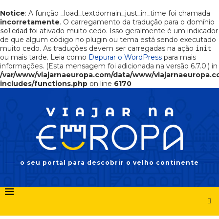
Notice
: A função _load_textdomain_just_in_time foi chamada
incorretamente
. O carregamento da tradução para o domínio
foi ativado muito cedo. Isso geralmente é um indicador
soledad
de que algum código no plugin ou tema está sendo executado
muito cedo. As traduções devem ser carregadas na ação
init
ou mais tarde. Leia como
Depurar o WordPress
para mais
informações. (Esta mensagem foi adicionada na versão 6.7.0.) in
/var/www/viajarnaeuropa.com/data/www/viajarnaeuropa.
includes/functions.php
on line
6170
o seu portal para descobrir o velho continente