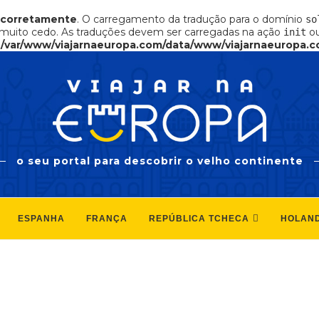
ncorretamente
. O carregamento da tradução para o domínio
so
muito cedo. As traduções devem ser carregadas na ação
ou
init
n
/var/www/viajarnaeuropa.com/data/www/viajarnaeuropa.c
o seu portal para descobrir o velho continente
ESPANHA
FRANÇA
REPÚBLICA TCHECA
HOLAN