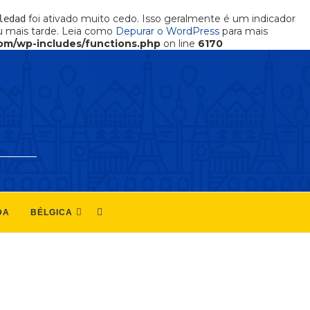
foi ativado muito cedo. Isso geralmente é um indicador
ledad
 mais tarde. Leia como
Depurar o WordPress
para mais
om/wp-includes/functions.php
on line
6170
DA
BÉLGICA