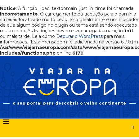
Notice
: A função _load_textdomain_just_in_time foi chamada
incorretamente
. O carregamento da tradução para o domínio
foi ativado muito cedo. Isso geralmente é um indicador
soledad
de que algum código no plugin ou tema está sendo executado
muito cedo. As traduções devem ser carregadas na ação
init
ou mais tarde. Leia como
Depurar o WordPress
para mais
informações. (Esta mensagem foi adicionada na versão 6.7.0.) in
/var/www/viajarnaeuropa.com/data/www/viajarnaeuropa.
includes/functions.php
on line
6170
o seu portal para descobrir o velho continente