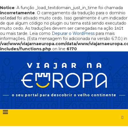
Notice
: A função _load_textdomain_just_in_time foi chamada
incorretamente
. O carregamento da tradução para o domínio
foi ativado muito cedo. Isso geralmente é um indicador
soledad
de que algum código no plugin ou tema está sendo executado
muito cedo. As traduções devem ser carregadas na ação
init
ou mais tarde. Leia como
Depurar o WordPress
para mais
informações. (Esta mensagem foi adicionada na versão 6.7.0.) in
/var/www/viajarnaeuropa.com/data/www/viajarnaeuropa.
includes/functions.php
on line
6170
o seu portal para descobrir o velho continente