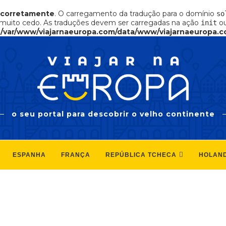
ncorretamente
. O carregamento da tradução para o domínio
so
muito cedo. As traduções devem ser carregadas na ação
ou
init
n
/var/www/viajarnaeuropa.com/data/www/viajarnaeuropa.c
o seu portal para descobrir o velho continente
ESPANHA
FRANÇA
REPÚBLICA TCHECA
HOLAN