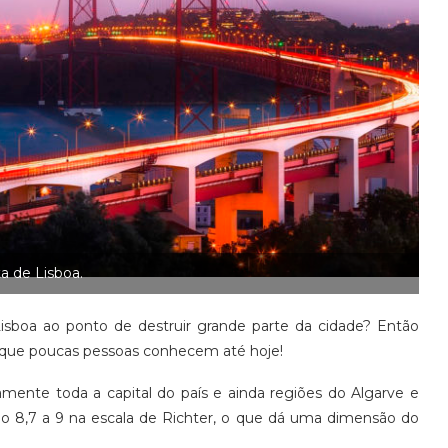
ta de Lisboa.
isboa ao ponto de destruir grande parte da cidade? Então
l que poucas pessoas conhecem até hoje!
mente toda a capital do país e ainda regiões do Algarve e
do 8,7 a 9 na escala de Richter, o que dá uma dimensão do