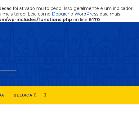
foi ativado muito cedo. Isso geralmente é um indicador
ledad
 mais tarde. Leia como
Depurar o WordPress
para mais
om/wp-includes/functions.php
on line
6170
DA
BÉLGICA