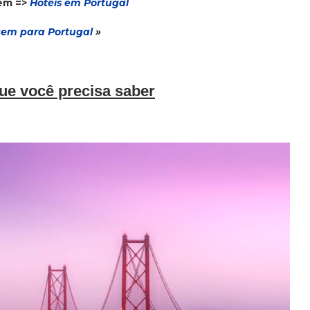
gem =>
Hotéis em Portugal
em para Portugal
»
que você precisa saber