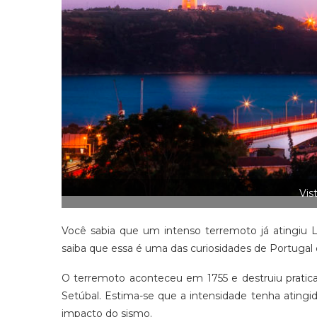
Vis
Você sabia que um intenso terremoto já atingiu L
saiba que essa é uma das curiosidades de Portuga
O terremoto aconteceu em 1755 e destruiu pratica
Setúbal. Estima-se que a intensidade tenha atingi
impacto do sismo.