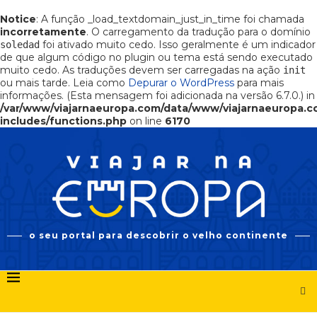
Notice
: A função _load_textdomain_just_in_time foi chamada
incorretamente
. O carregamento da tradução para o domínio
foi ativado muito cedo. Isso geralmente é um indicador
soledad
de que algum código no plugin ou tema está sendo executado
muito cedo. As traduções devem ser carregadas na ação
init
ou mais tarde. Leia como
Depurar o WordPress
para mais
informações. (Esta mensagem foi adicionada na versão 6.7.0.) in
/var/www/viajarnaeuropa.com/data/www/viajarnaeuropa.
includes/functions.php
on line
6170
o seu portal para descobrir o velho continente